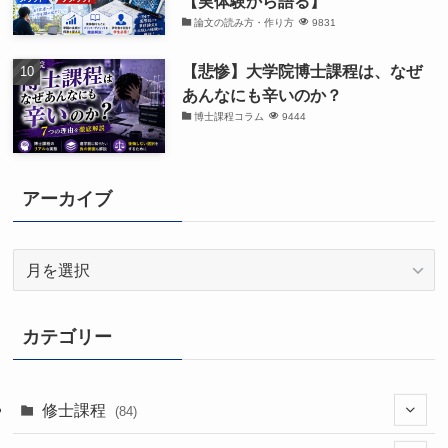
【実体験から語る】
論文の読み方・作り方
9831
【悲惨】大学院博士課程は、なぜ
あんなにも辛いのか？
博士課程コラム
9444
アーカイブ
ア
ー
カ
イ
カテゴリー
ブ
修士課程
(84)