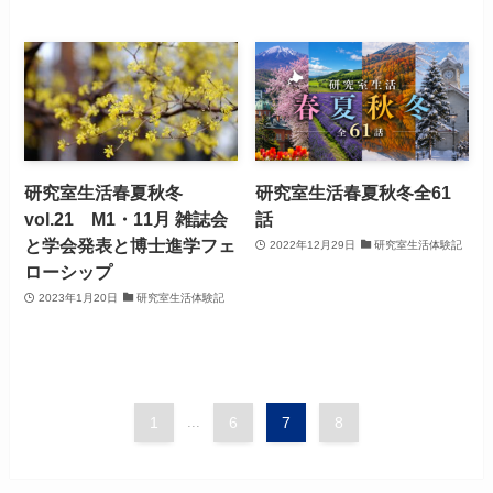
研究室生活春夏秋冬
研究室生活春夏秋冬全61
vol.21 M1・11月 雑誌会
話
と学会発表と博士進学フェ
2022年12月29日
研究室生活体験記
ローシップ
2023年1月20日
研究室生活体験記
1
...
6
7
8