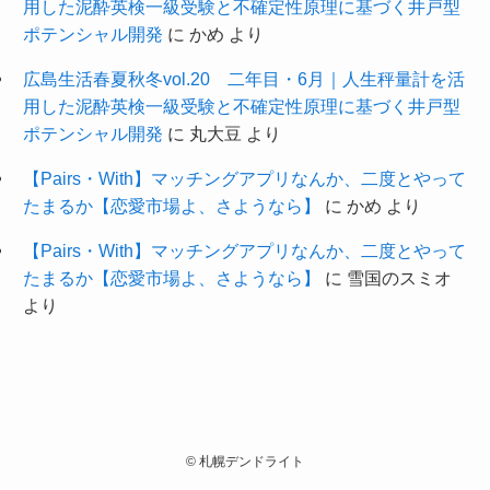
用した泥酔英検一級受験と不確定性原理に基づく井戸型
ポテンシャル開発
に
かめ
より
広島生活春夏秋冬vol.20 二年目・6月｜人生秤量計を活
用した泥酔英検一級受験と不確定性原理に基づく井戸型
ポテンシャル開発
に
丸大豆
より
【Pairs・With】マッチングアプリなんか、二度とやって
たまるか【恋愛市場よ、さようなら】
に
かめ
より
【Pairs・With】マッチングアプリなんか、二度とやって
たまるか【恋愛市場よ、さようなら】
に
雪国のスミオ
より
©
札幌デンドライト