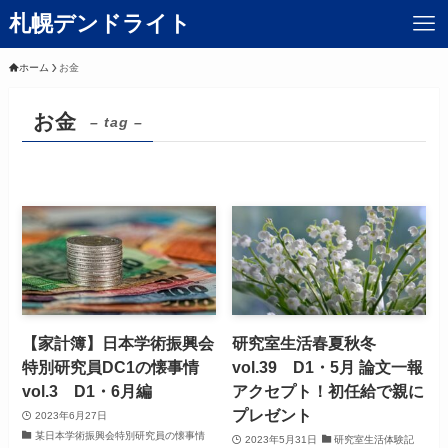
札幌デンドライト
ホーム
お金
お金
– tag –
【家計簿】日本学術振興会
研究室生活春夏秋冬
特別研究員DC1の懐事情
vol.39 D1・5月 論文一報
vol.3 D1・6月編
アクセプト！初任給で親に
プレゼント
2023年6月27日
某日本学術振興会特別研究員の懐事情
2023年5月31日
研究室生活体験記