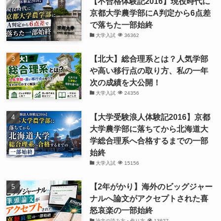
【不合格体験記2016】現役時代に
京都大学農学部にA判定から6点差
で落ちた一部始終
大学入試
36362
【北大】総合理系とは？人気学部
や高い移行点の取り方、私の一年
次の成績を大公開！
大学入試
24356
【大学受験浪人体験記2016】京都
大学農学部に落ちてから北海道大
学総合理系へ合格するまでの一部
始終
大学入試
15156
【2年がかり】海外のビッグジャー
ナルへ論文がアクセプトされた喜
怒哀楽の一部始終
論文の読み方・作り方
13627