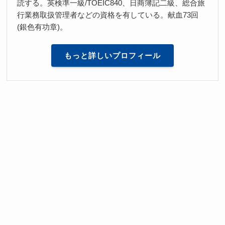
読する。英検準一級/TOEIC840、日商簿記二級、総合旅
行業務取扱管理者などの資格を有している。献血73回
(銀色有功章)。
もっと詳しいプロフィール