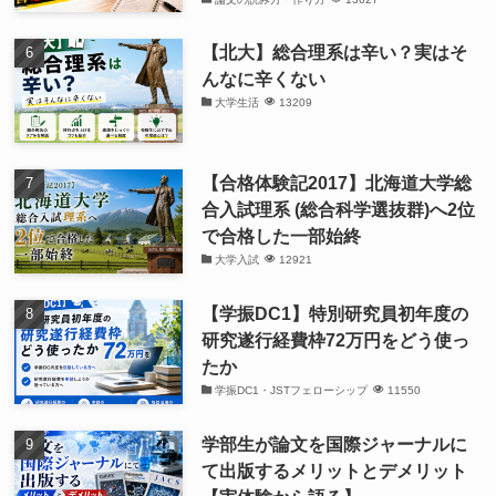
【北大】総合理系は辛い？実はそ
んなに辛くない
大学生活
13209
【合格体験記2017】北海道大学総
合入試理系 (総合科学選抜群)へ2位
で合格した一部始終
大学入試
12921
【学振DC1】特別研究員初年度の
研究遂行経費枠72万円をどう使っ
たか
学振DC1・JSTフェローシップ
11550
学部生が論文を国際ジャーナルに
て出版するメリットとデメリット