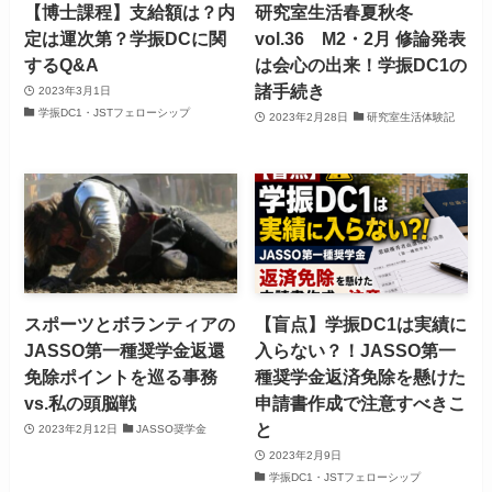
【博士課程】支給額は？内
研究室生活春夏秋冬
定は運次第？学振DCに関
vol.36 M2・2月 修論発表
するQ&A
は会心の出来！学振DC1の
諸手続き
2023年3月1日
学振DC1・JSTフェローシップ
2023年2月28日
研究室生活体験記
スポーツとボランティアの
【盲点】学振DC1は実績に
JASSO第一種奨学金返還
入らない？！JASSO第一
免除ポイントを巡る事務
種奨学金返済免除を懸けた
vs.私の頭脳戦
申請書作成で注意すべきこ
と
2023年2月12日
JASSO奨学金
2023年2月9日
学振DC1・JSTフェローシップ