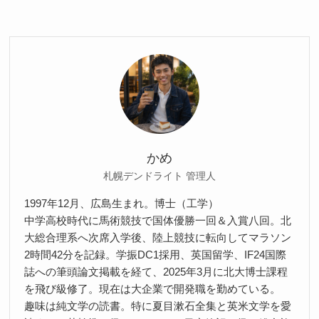
かめ
札幌デンドライト 管理人
1997年12月、広島生まれ。博士（工学）
中学高校時代に馬術競技で国体優勝一回＆入賞八回。北
大総合理系へ次席入学後、陸上競技に転向してマラソン
2時間42分を記録。学振DC1採用、英国留学、IF24国際
誌への筆頭論文掲載を経て、2025年3月に北大博士課程
を飛び級修了。現在は大企業で開発職を勤めている。
趣味は純文学の読書。特に夏目漱石全集と英米文学を愛