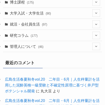
(7)
博士課程
(175)
(39)
(52)
大学入試・大学生活
(90)
(38)
(35)
(60)
(43)
就活・会社員生活
(97)
(17)
(13)
(37)
(20)
研究コラム
(177)
(29)
(11)
(42)
(20)
管理人について
(46)
(22)
(24)
(63)
(7)
最近のコメント
(11)
(61)
(27)
(1)
(34)
(3)
広島生活春夏秋冬vol.20 二年目・6月｜人生秤量計を活
用した泥酔英検一級受験と不確定性原理に基づく井戸型
(10)
(9)
ポテンシャル開発
に
丸大豆
より
広島生活春夏秋冬vol.20 二年目・6月｜人生秤量計を活