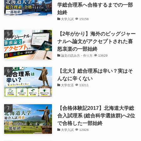
学総合理系へ合格するまでの一部
始終
大学入試
15158
【2年がかり】海外のビッグジャー
ナルへ論文がアクセプトされた喜
怒哀楽の一部始終
論文の読み方・作り方
13629
【北大】総合理系は辛い？実はそ
んなに辛くない
大学生活
13211
【合格体験記2017】北海道大学総
合入試理系 (総合科学選抜群)へ2位
で合格した一部始終
大学入試
12926