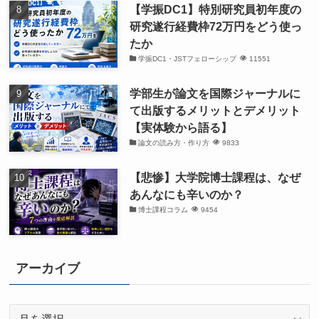
【学振DC1】特別研究員初年度の
研究遂行経費枠72万円をどう使っ
たか
学振DC1・JSTフェローシップ
11551
学部生が論文を国際ジャーナルに
て出版するメリットとデメリット
【実体験から語る】
論文の読み方・作り方
9833
【悲惨】大学院博士課程は、なぜ
あんなにも辛いのか？
博士課程コラム
9454
アーカイブ
ア