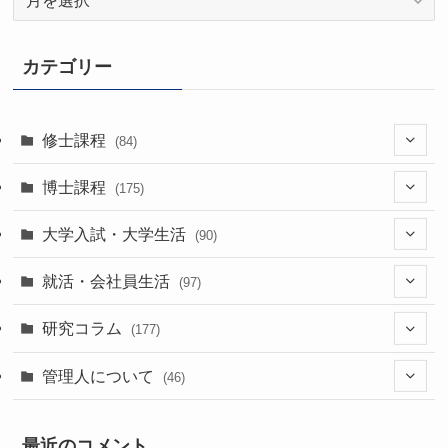
ー
カ
イ
カテゴリー
ブ
修士課程
(84)
(7)
博士課程
(175)
(39)
(52)
大学入試・大学生活
(90)
(38)
(35)
(60)
(43)
就活・会社員生活
(97)
(17)
(13)
(37)
(20)
研究コラム
(177)
(29)
(11)
(42)
(20)
管理人について
(46)
(22)
(24)
(63)
(7)
最近のコメント