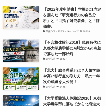
【2022年度申請書】学振DC1内定
を掴んだ『研究遂行力の自己分
析』と『目指す研究者像』と『評
価書』
学振DC1・JSTフェローシップ
39218
【不合格体験記2016】現役時代に
京都大学農学部にA判定から6点差
で落ちた一部始終
大学入試
36377
【北大】総合理系とは？人気学部
や高い移行点の取り方、私の一年
次の成績を大公開！
大学入試
24367
【大学受験浪人体験記2016】京都
大学農学部に落ちてから北海道大