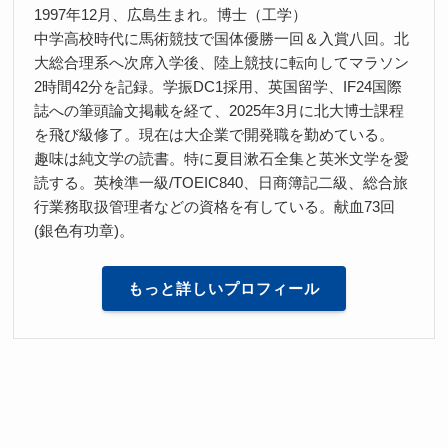
1997年12月、広島生まれ。博士（工学）
中学高校時代に馬術競技で国体優勝一回＆入賞八回。北
大総合理系へ次席入学後、陸上競技に転向してマラソン
2時間42分を記録。学振DC1採用、英国留学、IF24国際
誌への筆頭論文掲載を経て、2025年3月に北大博士課程
を飛び級修了。現在は大企業で開発職を勤めている。
趣味は純文学の読書。特に夏目漱石全集と英米文学を愛
読する。英検準一級/TOEIC840、日商簿記二級、総合旅
行業務取扱管理者などの資格を有している。献血73回
(銀色有功章)。
もっと詳しいプロフィール