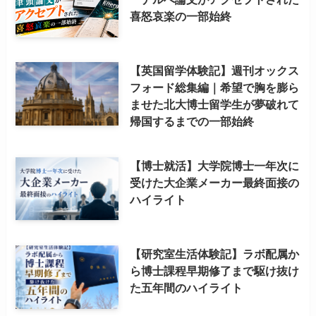
喜怒哀楽の一部始終
【英国留学体験記】週刊オックス
フォード総集編｜希望で胸を膨ら
ませた北大博士留学生が夢破れて
帰国するまでの一部始終
【博士就活】大学院博士一年次に
受けた大企業メーカー最終面接の
ハイライト
【研究室生活体験記】ラボ配属か
ら博士課程早期修了まで駆け抜け
た五年間のハイライト