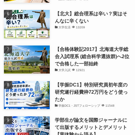
【北大】総合理系は辛い？実はそ
んなに辛くない
大学生活
13209
【合格体験記2017】北海道大学総
合入試理系 (総合科学選抜群)へ2位
で合格した一部始終
大学入試
12921
【学振DC1】特別研究員初年度の
研究遂行経費枠72万円をどう使っ
たか
学振DC1・JSTフェローシップ
11548
学部生が論文を国際ジャーナルに
て出版するメリットとデメリット
【実体験から語る】