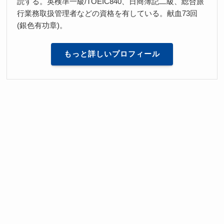
読する。英検準一級/TOEIC840、日商簿記二級、総合旅
行業務取扱管理者などの資格を有している。献血73回
(銀色有功章)。
もっと詳しいプロフィール