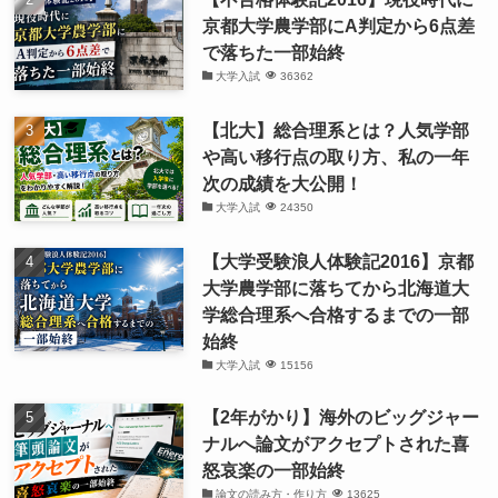
京都大学農学部にA判定から6点差
で落ちた一部始終
大学入試
36362
【北大】総合理系とは？人気学部
や高い移行点の取り方、私の一年
次の成績を大公開！
大学入試
24350
【大学受験浪人体験記2016】京都
大学農学部に落ちてから北海道大
学総合理系へ合格するまでの一部
始終
大学入試
15156
【2年がかり】海外のビッグジャー
ナルへ論文がアクセプトされた喜
怒哀楽の一部始終
論文の読み方・作り方
13625