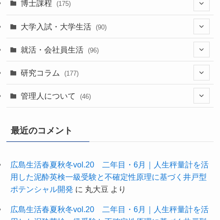
(7)
博士課程
(175)
(39)
(52)
大学入試・大学生活
(90)
(38)
(35)
(60)
(43)
就活・会社員生活
(96)
(17)
(13)
(37)
(20)
研究コラム
(177)
(29)
(11)
(42)
(20)
管理人について
(46)
(22)
(24)
(63)
(7)
最近のコメント
(10)
(61)
(27)
(1)
(34)
(3)
広島生活春夏秋冬vol.20 二年目・6月｜人生秤量計を活
用した泥酔英検一級受験と不確定性原理に基づく井戸型
(9)
(9)
ポテンシャル開発
に
丸大豆
より
広島生活春夏秋冬vol.20 二年目・6月｜人生秤量計を活