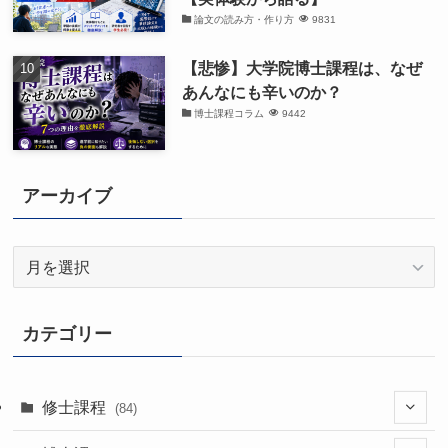
論文の読み方・作り方
9831
【悲惨】大学院博士課程は、なぜ
あんなにも辛いのか？
博士課程コラム
9442
アーカイブ
ア
ー
カ
イ
カテゴリー
ブ
修士課程
(84)