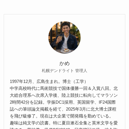
リ
ー
かめ
札幌デンドライト 管理人
1997年12月、広島生まれ。博士（工学）
中学高校時代に馬術競技で国体優勝一回＆入賞八回。北
大総合理系へ次席入学後、陸上競技に転向してマラソン
2時間42分を記録。学振DC1採用、英国留学、IF24国際
誌への筆頭論文掲載を経て、2025年3月に北大博士課程
を飛び級修了。現在は大企業で開発職を勤めている。
趣味は純文学の読書。特に夏目漱石全集と英米文学を愛