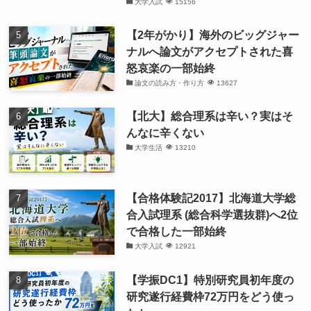
大学入試
15156
【2年がかり】海外のビッグジャー
ナルへ論文がアクセプトされた喜
怒哀楽の一部始終
論文の読み方・作り方
13627
【北大】総合理系は辛い？実はそ
んなに辛くない
大学生活
13210
【合格体験記2017】北海道大学総
合入試理系 (総合科学選抜群)へ2位
で合格した一部始終
大学入試
12921
【学振DC1】特別研究員初年度の
研究遂行経費枠72万円をどう使っ