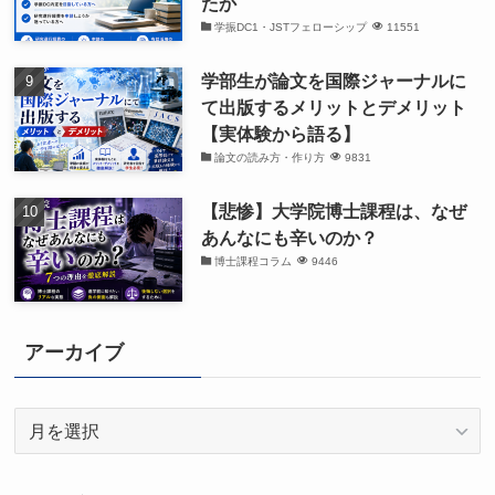
たか
学振DC1・JSTフェローシップ
11551
学部生が論文を国際ジャーナルに
て出版するメリットとデメリット
【実体験から語る】
論文の読み方・作り方
9831
【悲惨】大学院博士課程は、なぜ
あんなにも辛いのか？
博士課程コラム
9446
アーカイブ
ア
ー
カ