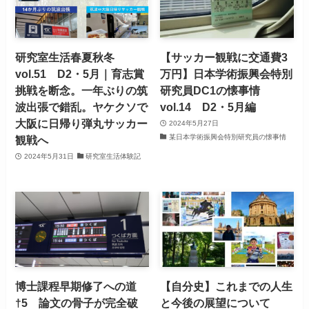
研究室生活春夏秋冬
【サッカー観戦に交通費3
vol.51 D2・5月｜育志賞
万円】日本学術振興会特別
挑戦を断念。一年ぶりの筑
研究員DC1の懐事情
波出張で錯乱。ヤケクソで
vol.14 D2・5月編
大阪に日帰り弾丸サッカー
2024年5月27日
某日本学術振興会特別研究員の懐事情
観戦へ
2024年5月31日
研究室生活体験記
博士課程早期修了への道
【自分史】これまでの人生
†5 論文の骨子が完全破
と今後の展望について