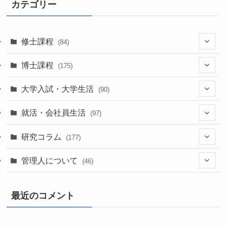
イ
カテゴリー
ブ
修士課程
(84)
(7)
博士課程
(175)
(39)
(52)
大学入試・大学生活
(90)
(38)
(35)
(60)
(43)
就活・会社員生活
(97)
(17)
(13)
(37)
(20)
研究コラム
(177)
(29)
(11)
(42)
(20)
管理人について
(46)
(22)
(24)
(63)
(7)
最近のコメント
(11)
(61)
(27)
(1)
(34)