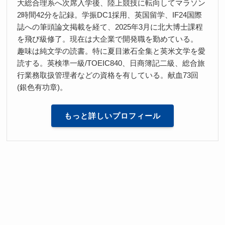
大総合理系へ次席入学後、陸上競技に転向してマラソン
2時間42分を記録。学振DC1採用、英国留学、IF24国際
誌への筆頭論文掲載を経て、2025年3月に北大博士課程
を飛び級修了。現在は大企業で開発職を勤めている。
趣味は純文学の読書。特に夏目漱石全集と英米文学を愛
読する。英検準一級/TOEIC840、日商簿記二級、総合旅
行業務取扱管理者などの資格を有している。献血73回
(銀色有功章)。
もっと詳しいプロフィール