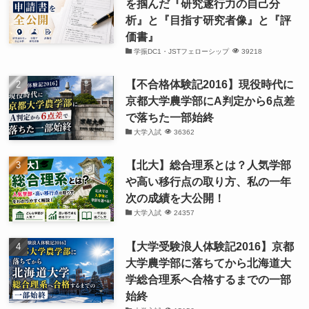
を掴んだ『研究遂行力の自己分
析』と『目指す研究者像』と『評
価書』
学振DC1・JSTフェローシップ
39218
【不合格体験記2016】現役時代に
京都大学農学部にA判定から6点差
で落ちた一部始終
大学入試
36362
【北大】総合理系とは？人気学部
や高い移行点の取り方、私の一年
次の成績を大公開！
大学入試
24357
【大学受験浪人体験記2016】京都
大学農学部に落ちてから北海道大
学総合理系へ合格するまでの一部
始終