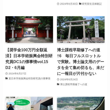
2024年6月30日
研究室生活体験記
【奨学金100万円全額返
博士課程早期修了への道
済】日本学術振興会特別研
†6 毎日フルスロットル
究員DC1の懐事情vol.15
で実験。博士論文用のデー
D2・6月編
タを全て集め切るも、未だ
に一報目が片付かない
2024年6月27日
某日本学術振興会特別研究員の懐事情
2024年6月24日
博士課程早期修了への道