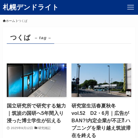
札幌デンドライト
ホーム
つくば
つくば
– tag –
国立研究所で研究する魅力
研究室生活春夏秋冬
｜筑波の国研へ5年間入り
vol.52 D2・6月｜広告が
浸った博士学生が伝える
BAN?!内定企業が不正⁈ ハ
プニングを乗り越え筑波滞
2025年9月12日
研究雑記
在を終える