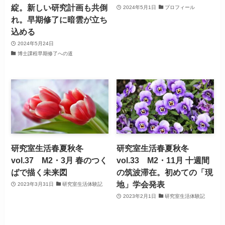
綻。新しい研究計画も共倒
2024年5月1日
プロフィール
れ。早期修了に暗雲が立ち
込める
2024年5月24日
博士課程早期修了への道
研究室生活春夏秋冬
研究室生活春夏秋冬
vol.37 M2・3月 春のつく
vol.33 M2・11月 十週間
ばで描く未来図
の筑波滞在。初めての「現
地」学会発表
2023年3月31日
研究室生活体験記
2023年2月1日
研究室生活体験記