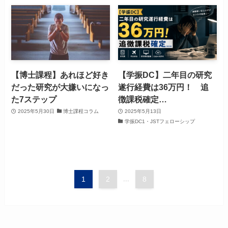
【博士課程】あれほど好き
【学振DC】二年目の研究
だった研究が大嫌いになっ
遂行経費は36万円！ 追
た7ステップ
徴課税確定…
2025年5月30日
博士課程コラム
2025年5月13日
学振DC1・JSTフェローシップ
1
2
...
8