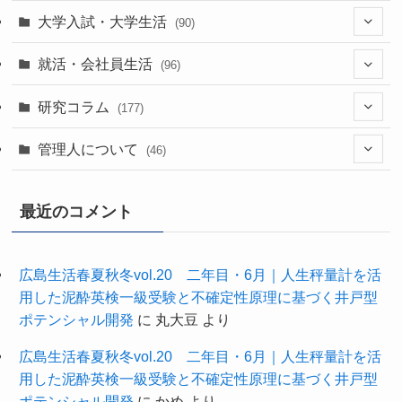
(39)
(52)
大学入試・大学生活
(90)
(38)
(35)
(60)
(43)
就活・会社員生活
(96)
(17)
(13)
(37)
(20)
研究コラム
(177)
(29)
(11)
(42)
(20)
管理人について
(46)
(22)
(24)
(63)
(7)
最近のコメント
(10)
(61)
(27)
(34)
(3)
広島生活春夏秋冬vol.20 二年目・6月｜人生秤量計を活
用した泥酔英検一級受験と不確定性原理に基づく井戸型
(9)
ポテンシャル開発
に
丸大豆
より
広島生活春夏秋冬vol.20 二年目・6月｜人生秤量計を活
用した泥酔英検一級受験と不確定性原理に基づく井戸型
ポテンシャル開発
に
かめ
より