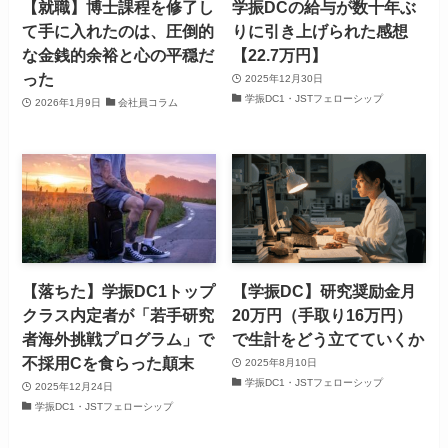
【就職】博士課程を修了し
学振DCの給与が数十年ぶ
て手に入れたのは、圧倒的
りに引き上げられた感想
な金銭的余裕と心の平穏だ
【22.7万円】
った
2025年12月30日
学振DC1・JSTフェローシップ
2026年1月9日
会社員コラム
【落ちた】学振DC1トップ
【学振DC】研究奨励金月
クラス内定者が「若手研究
20万円（手取り16万円）
者海外挑戦プログラム」で
で生計をどう立てていくか
不採用Cを食らった顛末
2025年8月10日
学振DC1・JSTフェローシップ
2025年12月24日
学振DC1・JSTフェローシップ