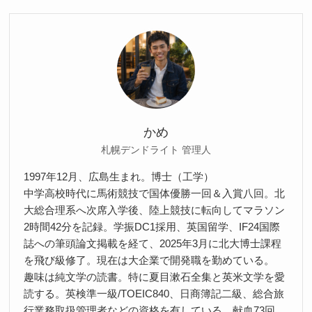
かめ
札幌デンドライト 管理人
1997年12月、広島生まれ。博士（工学）
中学高校時代に馬術競技で国体優勝一回＆入賞八回。北
大総合理系へ次席入学後、陸上競技に転向してマラソン
2時間42分を記録。学振DC1採用、英国留学、IF24国際
誌への筆頭論文掲載を経て、2025年3月に北大博士課程
を飛び級修了。現在は大企業で開発職を勤めている。
趣味は純文学の読書。特に夏目漱石全集と英米文学を愛
読する。英検準一級/TOEIC840、日商簿記二級、総合旅
行業務取扱管理者などの資格を有している。献血73回