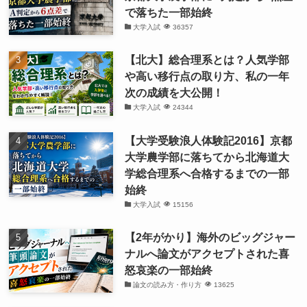
で落ちた一部始終
大学入試
36357
【北大】総合理系とは？人気学部
や高い移行点の取り方、私の一年
次の成績を大公開！
大学入試
24344
【大学受験浪人体験記2016】京都
大学農学部に落ちてから北海道大
学総合理系へ合格するまでの一部
始終
大学入試
15156
【2年がかり】海外のビッグジャー
ナルへ論文がアクセプトされた喜
怒哀楽の一部始終
論文の読み方・作り方
13625