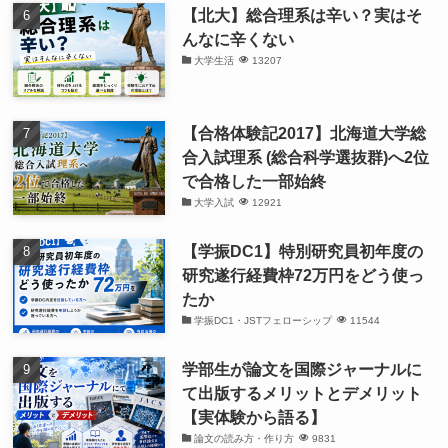
【北大】総合理系は辛い？実はそ
んなに辛くない
大学生活
13207
【合格体験記2017】北海道大学総
合入試理系 (総合科学選抜群)へ2位
で合格した一部始終
大学入試
12921
【学振DC1】特別研究員初年度の
研究遂行経費枠72万円をどう使っ
たか
学振DC1・JSTフェローシップ
11544
学部生が論文を国際ジャーナルに
て出版するメリットとデメリット
【実体験から語る】
論文の読み方・作り方
9831