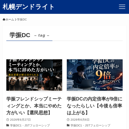
札幌デンドライト
ホーム
学振DC
学振DC
– tag –
学振フレンドシップミーテ
学振DCの内定倍率が9倍に
ィングとか、本当にやめた
なったらしい【今後も倍率
方がいい【選民思想】
は上がる】
2026年6月27日
2026年6月6日
学振DC1・JSTフェローシップ
学振DC1・JSTフェローシップ