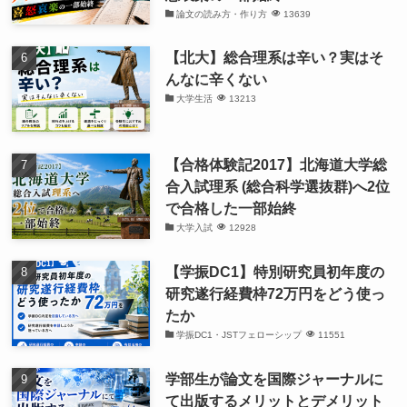
論文の読み方・作り方
13639
【北大】総合理系は辛い？実はそ
んなに辛くない
大学生活
13213
【合格体験記2017】北海道大学総
合入試理系 (総合科学選抜群)へ2位
で合格した一部始終
大学入試
12928
【学振DC1】特別研究員初年度の
研究遂行経費枠72万円をどう使っ
たか
学振DC1・JSTフェローシップ
11551
学部生が論文を国際ジャーナルに
て出版するメリットとデメリット