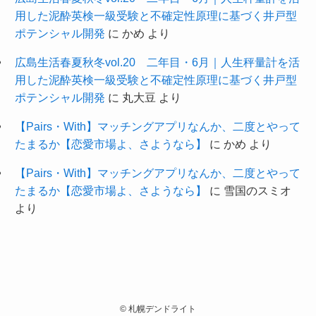
用した泥酔英検一級受験と不確定性原理に基づく井戸型
ポテンシャル開発
に
かめ
より
広島生活春夏秋冬vol.20 二年目・6月｜人生秤量計を活
用した泥酔英検一級受験と不確定性原理に基づく井戸型
ポテンシャル開発
に
丸大豆
より
【Pairs・With】マッチングアプリなんか、二度とやって
たまるか【恋愛市場よ、さようなら】
に
かめ
より
【Pairs・With】マッチングアプリなんか、二度とやって
たまるか【恋愛市場よ、さようなら】
に
雪国のスミオ
より
©
札幌デンドライト