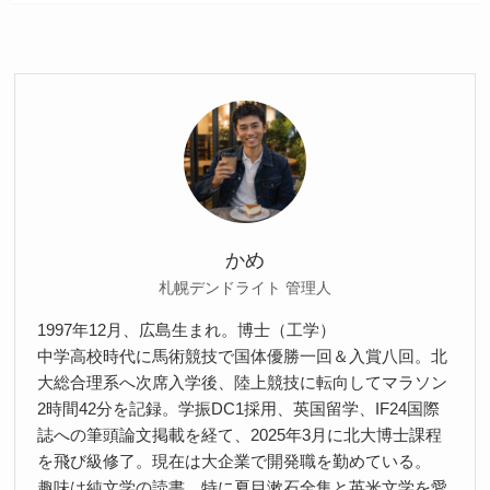
かめ
札幌デンドライト 管理人
1997年12月、広島生まれ。博士（工学）
中学高校時代に馬術競技で国体優勝一回＆入賞八回。北
大総合理系へ次席入学後、陸上競技に転向してマラソン
2時間42分を記録。学振DC1採用、英国留学、IF24国際
誌への筆頭論文掲載を経て、2025年3月に北大博士課程
を飛び級修了。現在は大企業で開発職を勤めている。
趣味は純文学の読書。特に夏目漱石全集と英米文学を愛