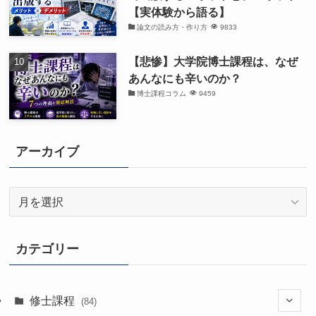
【実体験から語る】
論文の読み方・作り方
9833
【悲惨】大学院博士課程は、なぜ
あんなにも辛いのか？
博士課程コラム
9459
アーカイブ
ア
ー
カ
イ
カテゴリー
ブ
修士課程
(84)