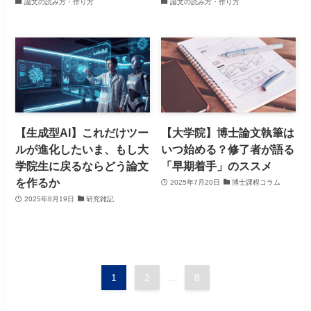
論文の読み方・作り方
論文の読み方・作り方
【生成型AI】これだけツー
【大学院】博士論文執筆は
ルが進化したいま、もし大
いつ始める？修了者が語る
学院生に戻るならどう論文
「早期着手」のススメ
を作るか
2025年7月20日
博士課程コラム
2025年8月19日
研究雑記
1
2
...
8