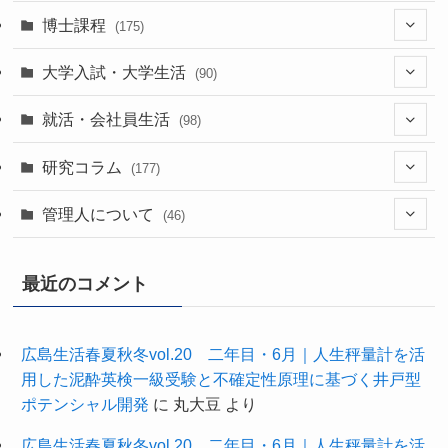
(7)
博士課程
(175)
(39)
(52)
大学入試・大学生活
(90)
(38)
(35)
(60)
(43)
就活・会社員生活
(98)
(17)
(13)
(37)
(20)
研究コラム
(177)
(29)
(11)
(42)
(20)
管理人について
(46)
(22)
(24)
(63)
(7)
最近のコメント
(12)
(61)
(27)
(1)
(34)
(3)
広島生活春夏秋冬vol.20 二年目・6月｜人生秤量計を活
用した泥酔英検一級受験と不確定性原理に基づく井戸型
(11)
(9)
ポテンシャル開発
に
丸大豆
より
広島生活春夏秋冬vol.20 二年目・6月｜人生秤量計を活