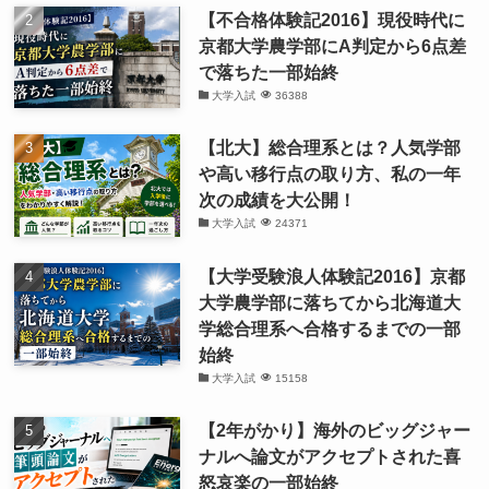
【不合格体験記2016】現役時代に
京都大学農学部にA判定から6点差
で落ちた一部始終
大学入試
36388
【北大】総合理系とは？人気学部
や高い移行点の取り方、私の一年
次の成績を大公開！
大学入試
24371
【大学受験浪人体験記2016】京都
大学農学部に落ちてから北海道大
学総合理系へ合格するまでの一部
始終
大学入試
15158
【2年がかり】海外のビッグジャー
ナルへ論文がアクセプトされた喜
怒哀楽の一部始終