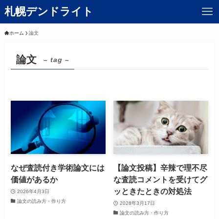
札幌デンドライト
ホーム
論文
論文
– tag –
なぜ査読付き学術論文には
【論文投稿】辛辣で理不尽
価値があるか
な査読コメントを受けてグ
ッときたときの対処法
2026年4月3日
論文の読み方・作り方
2026年3月17日
論文の読み方・作り方