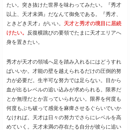
たい。突き抜けた世界を味わってみたい。『秀才
以上、天才未満』だなんて御免である。『秀才、
ときどき天才』がいい。
天才と秀才の境目に居続
けたい。
反復横跳びの要領でたまに天才エリアへ
身を置きたい。
秀才が天才の領域へ足を踏み入れるにはどうすれ
ばいいか。才能の壁を越えられるだけの圧倒的努
力が必要だ。生半可な努力では足らない。目から
血が出るレベルの追い込みが求められる。限界だ
とか無理だとか言っていられない。限界を何度も
何度もぶち破って感覚を麻痺させるぐらいでいか
なければ。天才は日々の努力でさらにレベルを高
めていく。天才未満の存在たる自分が彼らに追い