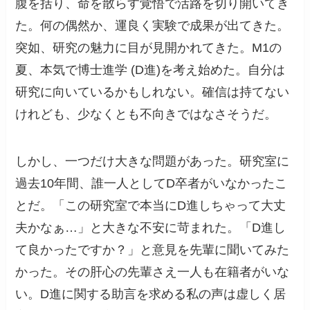
腹を括り、命を散らす覚悟で活路を切り開いてき
た。何の偶然か、運良く実験で成果が出てきた。
突如、研究の魅力に目が見開かれてきた。M1の
夏、本気で博士進学 (D進)を考え始めた。自分は
研究に向いているかもしれない。確信は持てない
けれども、少なくとも不向きではなさそうだ。
しかし、一つだけ大きな問題があった。研究室に
過去10年間、誰一人としてD卒者がいなかったこ
とだ。「この研究室で本当にD進しちゃって大丈
夫かなぁ…」と大きな不安に苛まれた。「D進し
て良かったですか？」と意見を先輩に聞いてみた
かった。その肝心の先輩さえ一人も在籍者がいな
い。D進に関する助言を求める私の声は虚しく居