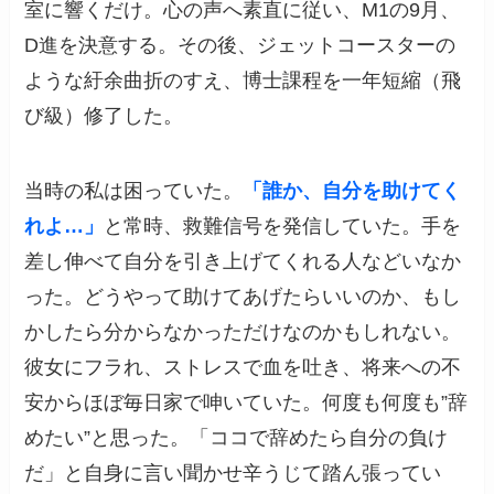
室に響くだけ。心の声へ素直に従い、M1の9月、
D進を決意する。その後、ジェットコースターの
ような紆余曲折のすえ、博士課程を一年短縮（飛
び級）修了した。
当時の私は困っていた。
「誰か、自分を助けてく
れよ…」
と常時、救難信号を発信していた。手を
差し伸べて自分を引き上げてくれる人などいなか
った。どうやって助けてあげたらいいのか、もし
かしたら分からなかっただけなのかもしれない。
彼女にフラれ、ストレスで血を吐き、将来への不
安からほぼ毎日家で呻いていた。何度も何度も”辞
めたい”と思った。「ココで辞めたら自分の負け
だ」と自身に言い聞かせ辛うじて踏ん張ってい