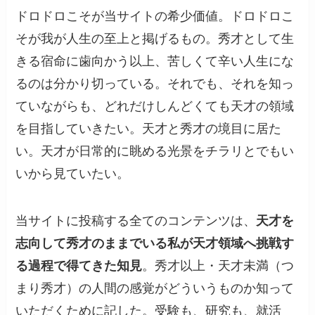
ドロドロこそが当サイトの希少価値。ドロドロこ
そが我が人生の至上と掲げるもの。秀才として生
きる宿命に歯向かう以上、苦しくて辛い人生にな
るのは分かり切っている。それでも、それを知っ
ていながらも、どれだけしんどくても天才の領域
を目指していきたい。天才と秀才の境目に居た
い。天才が日常的に眺める光景をチラリとでもい
いから見ていたい。
当サイトに投稿する全てのコンテンツは、
天才を
志向して秀才のままでいる私が天才領域へ挑戦す
る過程で得てきた知見
。秀才以上・天才未満（つ
まり秀才）の人間の感覚がどういうものか知って
いただくために記した。受験も、研究も、就活