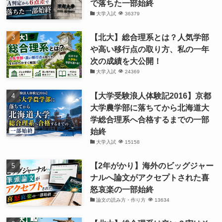
で落ちた一部始終
大学入試
36379
【北大】総合理系とは？人気学部
や高い移行点の取り方、私の一年
次の成績を大公開！
大学入試
24369
【大学受験浪人体験記2016】京都
大学農学部に落ちてから北海道大
学総合理系へ合格するまでの一部
始終
大学入試
15158
【2年がかり】海外のビッグジャー
ナルへ論文がアクセプトされた喜
怒哀楽の一部始終
論文の読み方・作り方
13634