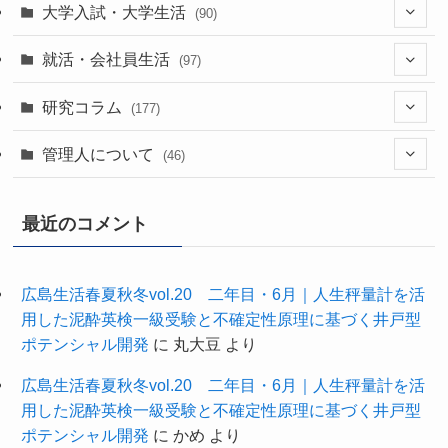
(39)
(52)
大学入試・大学生活
(90)
(38)
(35)
(60)
(43)
就活・会社員生活
(97)
(17)
(13)
(37)
(20)
研究コラム
(177)
(29)
(11)
(42)
(20)
管理人について
(46)
(22)
(24)
(63)
(7)
最近のコメント
(11)
(61)
(27)
(1)
(34)
(3)
広島生活春夏秋冬vol.20 二年目・6月｜人生秤量計を活
用した泥酔英検一級受験と不確定性原理に基づく井戸型
(10)
(9)
ポテンシャル開発
に
丸大豆
より
広島生活春夏秋冬vol.20 二年目・6月｜人生秤量計を活
用した泥酔英検一級受験と不確定性原理に基づく井戸型
ポテンシャル開発
に
かめ
より