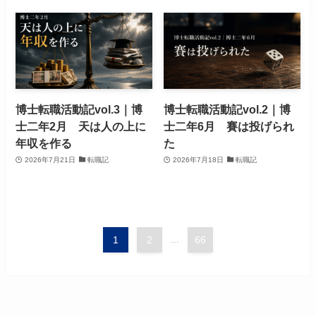
博士転職活動記vol.3｜博
博士転職活動記vol.2｜博
士二年2月 天は人の上に
士二年6月 賽は投げられ
年収を作る
た
2026年7月21日
転職記
2026年7月18日
転職記
1
2
...
66