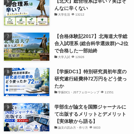
【北大】総合理系は辛い？実はそ
んなに辛くない
大学生活
13212
【合格体験記2017】北海道大学総
合入試理系 (総合科学選抜群)へ2位
で合格した一部始終
大学入試
12926
【学振DC1】特別研究員初年度の
研究遂行経費枠72万円をどう使っ
たか
学振DC1・JSTフェローシップ
11551
学部生が論文を国際ジャーナルに
て出版するメリットとデメリット
【実体験から語る】
論文の読み方・作り方
9833