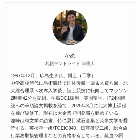
かめ
札幌デンドライト 管理人
1997年12月、広島生まれ。博士（工学）
中学高校時代に馬術競技で国体優勝一回＆入賞八回。北
大総合理系へ次席入学後、陸上競技に転向してマラソン
2時間42分を記録。学振DC1採用、英国留学、IF24国際
誌への筆頭論文掲載を経て、2025年3月に北大博士課程
を飛び級修了。現在は大企業で開発職を勤めている。
趣味は純文学の読書。特に夏目漱石全集と英米文学を愛
読する。英検準一級/TOEIC840、日商簿記二級、総合旅
行業務取扱管理者などの資格を有している。献血73回