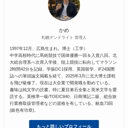
かめ
札幌デンドライト 管理人
1997年12月、広島生まれ。博士（工学）
中学高校時代に馬術競技で国体優勝一回＆入賞八回。北
大総合理系へ次席入学後、陸上競技に転向してマラソン
2時間42分を記録。学振DC1採用、英国留学、IF24国際
誌への筆頭論文掲載を経て、2025年3月に北大博士課程
を飛び級修了。現在は大企業で開発職を勤めている。
趣味は純文学の読書。特に夏目漱石全集と英米文学を愛
読する。英検準一級/TOEIC840、日商簿記二級、総合旅
行業務取扱管理者などの資格を有している。献血73回
(銀色有功章)。
もっと詳しいプロフィール