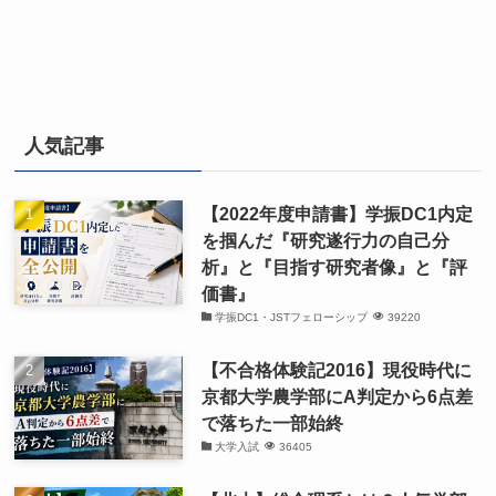
人気記事
【2022年度申請書】学振DC1内定
を掴んだ『研究遂行力の自己分
析』と『目指す研究者像』と『評
価書』
学振DC1・JSTフェローシップ
39220
【不合格体験記2016】現役時代に
京都大学農学部にA判定から6点差
で落ちた一部始終
大学入試
36405