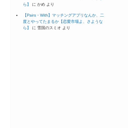
ら】
に
かめ
より
【Pairs・With】マッチングアプリなんか、二
度とやってたまるか【恋愛市場よ、さような
ら】
に
雪国のスミオ
より