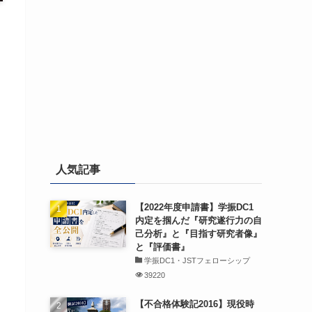
人気記事
【2022年度申請書】学振DC1
内定を掴んだ『研究遂行力の自
己分析』と『目指す研究者像』
と『評価書』
学振DC1・JSTフェローシップ
39220
【不合格体験記2016】現役時