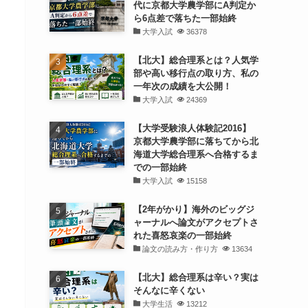
代に京都大学農学部にA判定か
ら6点差で落ちた一部始終
大学入試
36378
【北大】総合理系とは？人気学
部や高い移行点の取り方、私の
一年次の成績を大公開！
大学入試
24369
【大学受験浪人体験記2016】
京都大学農学部に落ちてから北
海道大学総合理系へ合格するま
での一部始終
大学入試
15158
【2年がかり】海外のビッグジ
ャーナルへ論文がアクセプトさ
れた喜怒哀楽の一部始終
論文の読み方・作り方
13634
【北大】総合理系は辛い？実は
そんなに辛くない
大学生活
13212