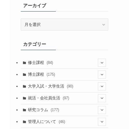
アーカイブ
ア
ー
カ
イ
カテゴリー
ブ
修士課程
(84)
(7)
博士課程
(175)
(39)
(52)
大学入試・大学生活
(90)
(38)
(35)
(60)
(43)
就活・会社員生活
(97)
(17)
(13)
(37)
(20)
研究コラム
(177)
(29)
(11)
(42)
(20)
管理人について
(46)