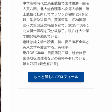
中学高校時代に馬術競技で国体優勝一回＆
入賞八回。北大総合理系へ次席入学後、陸
上競技に転向してマラソン2時間42分を記
録。学振DC1採用、英国留学、IF24国際
誌への筆頭論文掲載を経て、2025年3月に
北大博士課程を飛び級修了。現在は大企業
で開発職を勤めている。
趣味は純文学の読書。特に夏目漱石全集と
英米文学を愛読する。英検準一
級/TOEIC840、日商簿記二級、総合旅行
業務取扱管理者などの資格を有している。
献血73回 (銀色有功章)。
もっと詳しいプロフィール