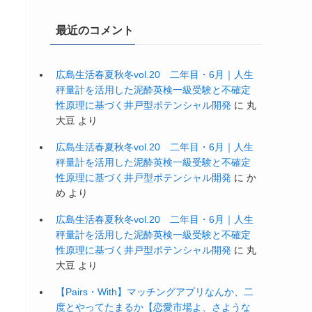
(22)
(24)
(63)
(7)
最近のコメント
(11)
(61)
(27)
(1)
(34)
(3)
広島生活春夏秋冬vol.20 二年目・6月｜人生
(10)
(9)
秤量計を活用した泥酔英検一級受験と不確定
性原理に基づく井戸型ポテンシャル開発
に
丸
大豆
より
広島生活春夏秋冬vol.20 二年目・6月｜人生
秤量計を活用した泥酔英検一級受験と不確定
性原理に基づく井戸型ポテンシャル開発
に
か
め
より
広島生活春夏秋冬vol.20 二年目・6月｜人生
秤量計を活用した泥酔英検一級受験と不確定
性原理に基づく井戸型ポテンシャル開発
に
丸
大豆
より
【Pairs・With】マッチングアプリなんか、二
度とやってたまるか【恋愛市場よ、さような