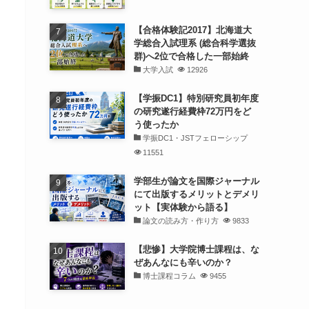
【合格体験記2017】北海道大
学総合入試理系 (総合科学選抜
群)へ2位で合格した一部始終
大学入試
12926
【学振DC1】特別研究員初年度
の研究遂行経費枠72万円をど
う使ったか
学振DC1・JSTフェローシップ
11551
学部生が論文を国際ジャーナル
にて出版するメリットとデメリ
ット【実体験から語る】
論文の読み方・作り方
9833
【悲惨】大学院博士課程は、な
ぜあんなにも辛いのか？
博士課程コラム
9455