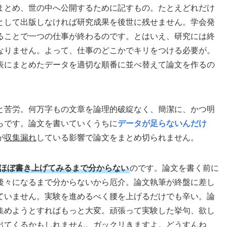
まとめ、世の中へ公開するために記すもの。たとえどれだけ
として出版しなければ研究成果を後世に残せません。学会発
ることで一つの仕事が終わるのです。とはいえ、研究には終
なりません。よって、仕事のどこかでキリをつける必要が。
表にまとめたデータを適切な順番に並べ替えて論文を作るの
と苦労。何万字もの文章を論理的破綻なく、簡潔に、かつ明
らです。論文を書いていくうちに
データが足らないんだけ
が
収集漏れ
している影響で論文をまとめ切られません。
をほぼ書き上げてみるまで分からない
のです。論文を書く前に
後々になるまで分からないから厄介。論文執筆が終盤に差し
ていません。実験を進めるべく腰を上げるだけでも辛い。論
集めようとすればもっと大変。頑張って実験した挙句、欲し
出てくるかもしれません。ガックリきますよ。どうすんね