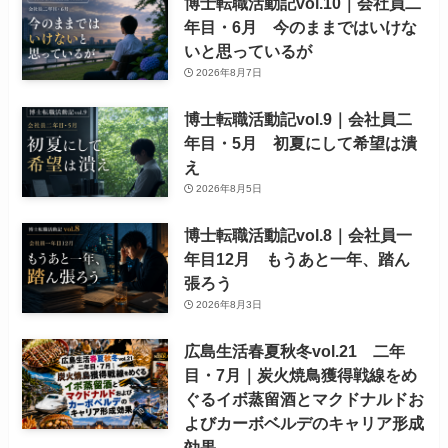
博士転職活動記vol.10｜会社員二
年目・6月 今のままではいけな
いと思っているが
2026年8月7日
博士転職活動記vol.9｜会社員二
年目・5月 初夏にして希望は潰
え
2026年8月5日
博士転職活動記vol.8｜会社員一
年目12月 もうあと一年、踏ん
張ろう
2026年8月3日
広島生活春夏秋冬vol.21 二年
目・7月｜炭火焼鳥獲得戦線をめ
ぐるイボ蒸留酒とマクドナルドお
よびカーボベルデのキャリア形成
効果