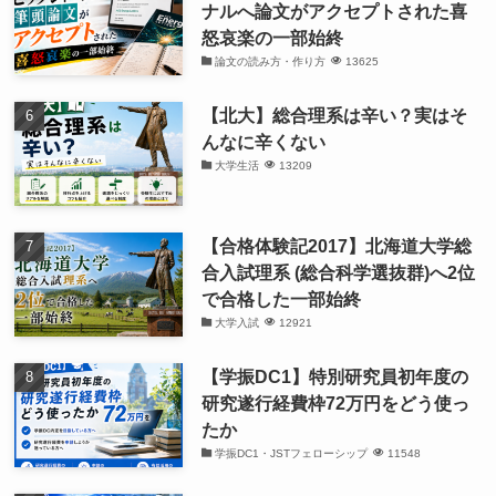
ナルへ論文がアクセプトされた喜
怒哀楽の一部始終
論文の読み方・作り方
13625
【北大】総合理系は辛い？実はそ
んなに辛くない
大学生活
13209
【合格体験記2017】北海道大学総
合入試理系 (総合科学選抜群)へ2位
で合格した一部始終
大学入試
12921
【学振DC1】特別研究員初年度の
研究遂行経費枠72万円をどう使っ
たか
学振DC1・JSTフェローシップ
11548