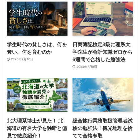
学生時代の貧しさは、何を
日商簿記検定3級に理系大
奪い、何を育むのか
学院生が会計知識ゼロから
6週間で合格した勉強法
2026年7月10日
2024年7月8日
北大理系博士が見た！ 北
総合旅行業務取扱管理者試
海道の有名大学を独断と偏
験の勉強法！観光地理を捨
見で徹底紹介！
てて合格奪取