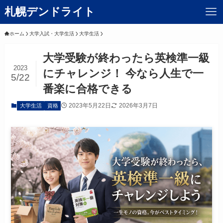
札幌デンドライト
ホーム
大学入試・大学生活
大学生活
大学受験が終わったら英検準一級
2023
にチャレンジ！ 今なら人生で一
5/22
番楽に合格できる
2023年5月22日
2026年3月7日
大学生活
資格