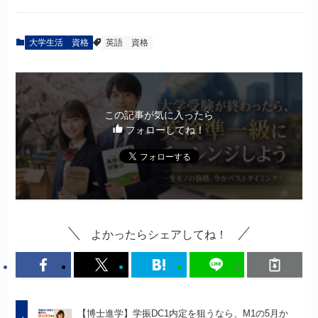
大学生活
資格
英語
資格
この記事が気に入ったら
フォローしてね！
よかったらシェアしてね！
【博士進学】学振DC1内定を狙うなら、M1の5月か