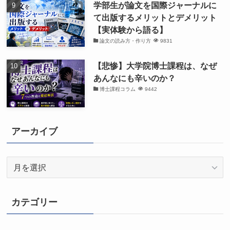
学部生が論文を国際ジャーナルに
て出版するメリットとデメリット
【実体験から語る】
論文の読み方・作り方
9831
【悲惨】大学院博士課程は、なぜ
あんなにも辛いのか？
博士課程コラム
9442
アーカイブ
ア
ー
カ
イ
カテゴリー
ブ