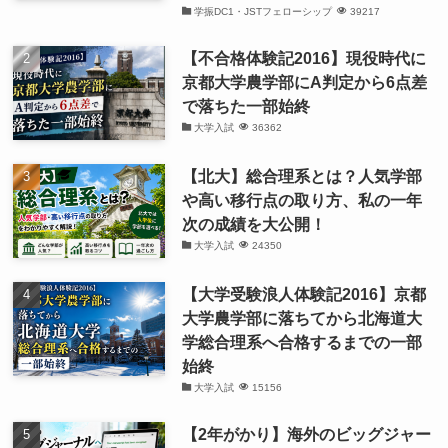
学振DC1・JSTフェローシップ
39217
【不合格体験記2016】現役時代に
京都大学農学部にA判定から6点差
で落ちた一部始終
大学入試
36362
【北大】総合理系とは？人気学部
や高い移行点の取り方、私の一年
次の成績を大公開！
大学入試
24350
【大学受験浪人体験記2016】京都
大学農学部に落ちてから北海道大
学総合理系へ合格するまでの一部
始終
大学入試
15156
【2年がかり】海外のビッグジャー