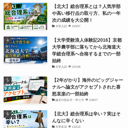
【北大】総合理系とは？人気学部
や高い移行点の取り方、私の一年
次の成績を大公開！
大学入試
24357
【大学受験浪人体験記2016】京都
大学農学部に落ちてから北海道大
学総合理系へ合格するまでの一部
始終
大学入試
15156
【2年がかり】海外のビッグジャー
ナルへ論文がアクセプトされた喜
怒哀楽の一部始終
論文の読み方・作り方
13627
【北大】総合理系は辛い？実はそ
んなに辛くない
大学生活
13210