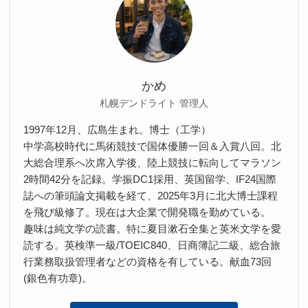
かめ
札幌デンドライト 管理人
1997年12月、広島生まれ。博士（工学）
中学高校時代に馬術競技で国体優勝一回＆入賞八回。北
大総合理系へ次席入学後、陸上競技に転向してマラソン
2時間42分を記録。学振DC1採用、英国留学、IF24国際
誌への筆頭論文掲載を経て、2025年3月に北大博士課程
を飛び級修了。現在は大企業で開発職を勤めている。
趣味は純文学の読書。特に夏目漱石全集と英米文学を愛
読する。英検準一級/TOEIC840、日商簿記二級、総合旅
行業務取扱管理者などの資格を有している。献血73回
(銀色有功章)。