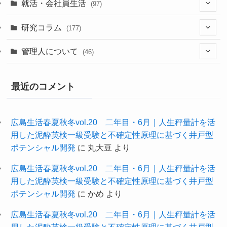
(35)
(60)
(43)
就活・会社員生活
(97)
(17)
(13)
(37)
(20)
研究コラム
(177)
(29)
(11)
(42)
(20)
管理人について
(46)
(22)
(24)
(63)
(7)
最近のコメント
(11)
(61)
(27)
(1)
(34)
(3)
広島生活春夏秋冬vol.20 二年目・6月｜人生秤量計を活
用した泥酔英検一級受験と不確定性原理に基づく井戸型
(10)
(9)
ポテンシャル開発
に
丸大豆
より
広島生活春夏秋冬vol.20 二年目・6月｜人生秤量計を活
用した泥酔英検一級受験と不確定性原理に基づく井戸型
ポテンシャル開発
に
かめ
より
広島生活春夏秋冬vol.20 二年目・6月｜人生秤量計を活
用した泥酔英検一級受験と不確定性原理に基づく井戸型