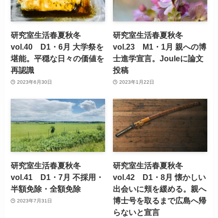
研究室生活春夏秋冬
研究室生活春夏秋冬
vol.40 D1・6月 大学祭を
vol.23 M1・1月 親への博
堪能。平穏な日々の価値を
士進学宣言。Jouleに論文
再認識
投稿
2023年6月30日
2023年1月22日
研究室生活春夏秋冬
研究室生活春夏秋冬
vol.41 D1・7月 不採用・
vol.42 D1・8月 懐かしい
半額免除・全額免除
出会いに頬を緩める。親へ
博士号を取るまで広島へ帰
2023年7月31日
らないと宣言