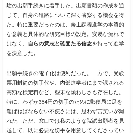
験の出願手続きに着手した。出願書類の作成を通
じて、自身の進路について深く省察する機会を得
た。特に重要だったのは、修士課程進学の本質的
な意義と具体的な研究目標の設定。安易な流れで
はなく、
自らの意志と確固たる信念
を持って進学
を決意した。
出願手続きの電子化は便利だった。一方で、受験
票用封筒の切手代や、内部進学者にまで課される
高額な検定料など、些末な煩わしさも存在した。
特に、わずか354円の切手のために郵便局に足を
運ばねばならない不便さには、思わず苦笑いが漏
れた。ただ、窓口では私のような院試出願者を見
越して、既に必要な切手を用意してくださってい