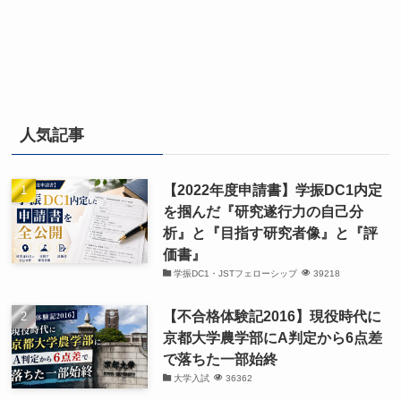
人気記事
【2022年度申請書】学振DC1内定
を掴んだ『研究遂行力の自己分
析』と『目指す研究者像』と『評
価書』
学振DC1・JSTフェローシップ
39218
【不合格体験記2016】現役時代に
京都大学農学部にA判定から6点差
で落ちた一部始終
大学入試
36362