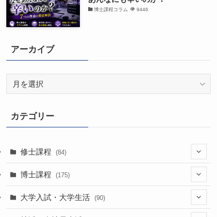
博士課程コラム
9446
アーカイブ
ア
ー
カ
イ
カテゴリー
ブ
修士課程
(84)
(7)
博士課程
(175)
(39)
(52)
大学入試・大学生活
(90)
(38)