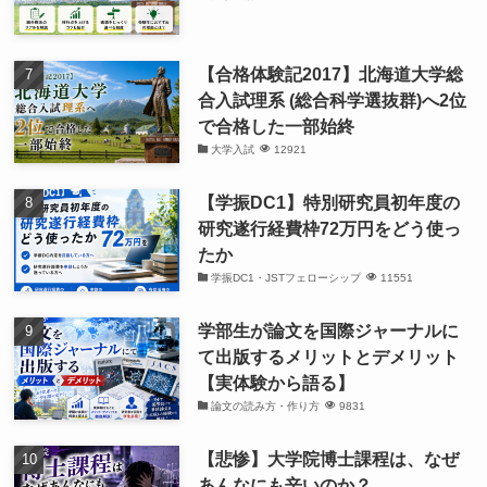
【合格体験記2017】北海道大学総
合入試理系 (総合科学選抜群)へ2位
で合格した一部始終
大学入試
12921
【学振DC1】特別研究員初年度の
研究遂行経費枠72万円をどう使っ
たか
学振DC1・JSTフェローシップ
11551
学部生が論文を国際ジャーナルに
て出版するメリットとデメリット
【実体験から語る】
論文の読み方・作り方
9831
【悲惨】大学院博士課程は、なぜ
あんなにも辛いのか？